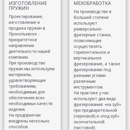
ИЗГОТОВЛЕНИЕ
МЕХОБРАБОТКА
ПРУЖИН
На производстве в
Проектирование,
большей степени
изготовление и
используют
продажа пружин в
универсально-
Прокопьевске -
фрезерные станки,
приоритетное
позволяющие
направление
осуществлять
деятельности нашей
горизонтальное и
компании.
вертикальное
При производстве
фрезерование, а также
пружин мы используем
фрезерование под
материалы,
разными углами
удовлетворяющие
различным
требованиям,
инструментом.
необходимым для
На практике у нас
обеспечения всех
используют два вида
необходимых качеств
фрезерования: «на зуб»
изделия.
при предварительной
На предприятии
(черновой) и «под зуб»
внедрены несколько
окончательной
способов
(чистовой)